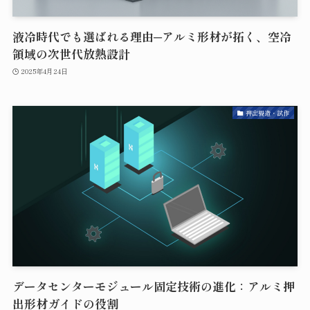
液冷時代でも選ばれる理由─アルミ形材が拓く、空冷
領域の次世代放熱設計
2025年4月24日
押出製造・試作
データセンターモジュール固定技術の進化：アルミ押
出形材ガイドの役割