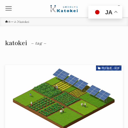
JA
ホーム
katokei
katokei
– tag –
押出製造・試作