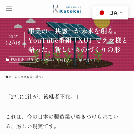
JA
事業の「共感」が未来を創る。
2025
YouTube番組『XU』でテラ様と
12/08
語った、新しいものづくりの形
押出製造・試作
2025年10月6日
2025年12月8日
ホーム
押出製造・試作
「2社に1社が、後継者不在。」
これは、今の日本の製造業が突きつけられてい
る、厳しい現実です。