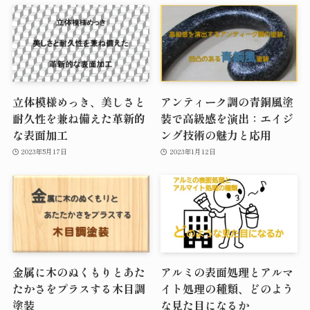
立体模様めっき、美しさと
アンティーク調の青銅風塗
耐久性を兼ね備えた革新的
装で高級感を演出：エイジ
な表面加工
ング技術の魅力と応用
2023年5月17日
2023年1月12日
金属に木のぬくもりとあた
アルミの表面処理とアルマ
たかさをプラスする木目調
イト処理の種類、どのよう
塗装
な見た目になるか