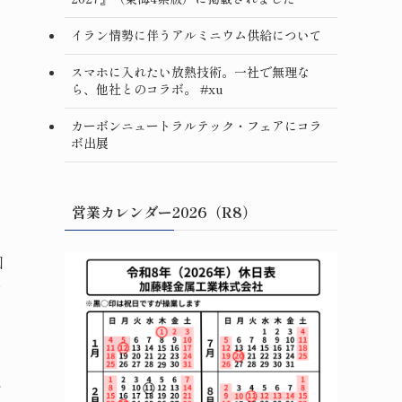
イラン情勢に伴うアルミニウム供給について
スマホに入れたい放熱技術。一社で無理な
ら、他社とのコラボ。 #xu
カーボンニュートラルテック・フェアにコラ
ボ出展
を
営業カレンダー2026（R8）
国
企
え
期