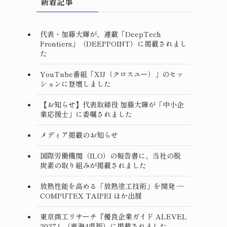
新着記事
代表・加藤大輝が、連載「DeepTech
Frontiers」（DEEPPOINT）に掲載されまし
た
YouTube番組「XU（クロスユー）」のセッ
ションに登壇しました
【お知らせ】代表取締役 加藤大輝が「中小企
業応援士」に委嘱されました
メディア掲載のお知らせ
国際労働機関（ILO）の報告書に、当社の脱
炭素の取り組みが掲載されました
放熱性能を高める「放熱塗工技術」を開発 ―
COMPUTEX TAIPEI ほか出展
東京商工リサーチ『優良企業ガイド ALEVEL
2027』（東海4県版）に掲載されました