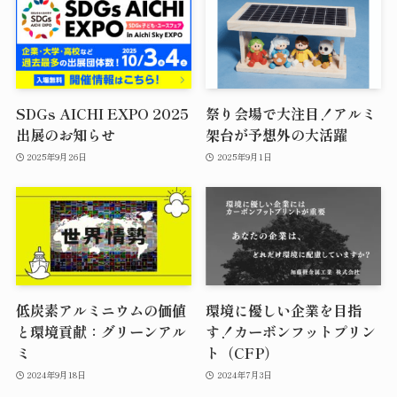
SDGs AICHI EXPO 2025
祭り会場で大注目！アルミ
出展のお知らせ
架台が予想外の大活躍
2025年9月26日
2025年9月1日
低炭素アルミニウムの価値
環境に優しい企業を目指
と環境貢献：グリーンアル
す！カーボンフットプリン
ミ
ト（CFP）
2024年9月18日
2024年7月3日